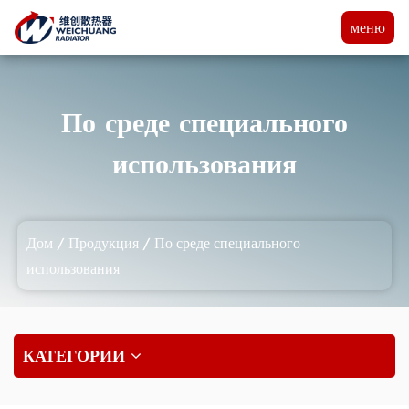
меню
По среде специального
использования
Дом
/
Продукция
/
По среде специального
использования
КАТЕГОРИИ