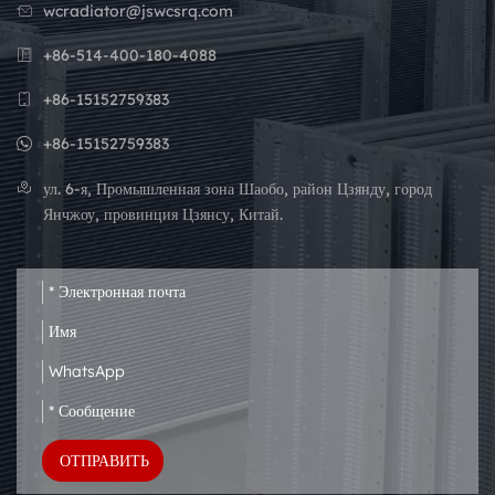
wcradiator@jswcsrq.com
+86-514-400-180-4088
+86-15152759383
+86-15152759383
ул. 6-я, Промышленная зона Шаобо, район Цзянду, город
Янчжоу, провинция Цзянсу, Китай.
ОТПРАВИТЬ