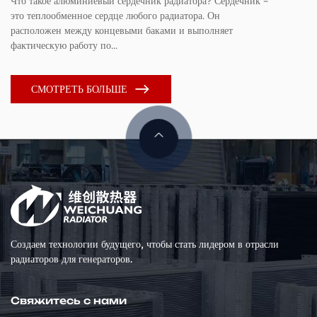
Что такое алюминиевый сердечник радиатора? Сердечник –
По
это теплообменное сердце любого радиатора. Он
Ру
расположен между концевыми баками и выполняет
ша
фактическую работу по...
ра
СМОТРЕТЬ БОЛЬШЕ
Создаем технологии будущего, чтобы стать лидером в отрасли
радиаторов для генераторов.
Свяжитесь с нами