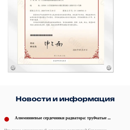
Новости и информация
Алюминиевые сердечники радиатора: трубчатые и
пластинчатые ребра и руководство по выбору
размеров сердцевины (2026 г.)