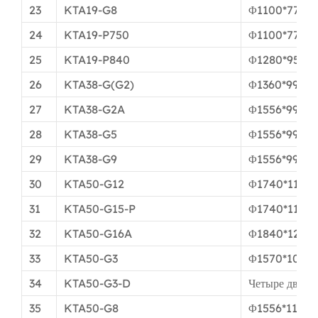
23
KTA19-G8
Φ1100*774м
24
KTA19-P750
Φ1100*774м
25
KTA19-P840
Φ1280*951м
26
KTA38-G(G2)
Φ1360*991м
27
KTA38-G2A
Φ1556*991м
28
KTA38-G5
Φ1556*991м
29
KTA38-G9
Φ1556*991м
30
KTA50-G12
Φ1740*1120
31
KTA50-G15-P
Φ1740*1170
32
KTA50-G16A
Φ1840*1270
33
KTA50-G3
Φ1570*1075
34
KTA50-G3-D
Четыре двига
35
KTA50-G8
Φ1556*1110