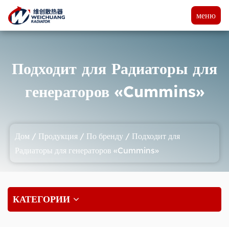
меню
Подходит для Радиаторы для
генераторов «Cummins»
Дом
/
Продукция
/
По бренду
/
Подходит для
Радиаторы для генераторов «Cummins»
КАТЕГОРИИ