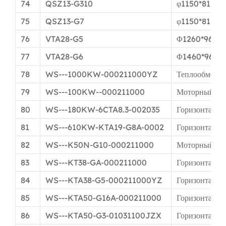
74
QSZ13-G310
φ1150*811мм
75
QSZ13-G7
φ1150*811мм
76
VTA28-G5
Φ1260*961м
77
VTA28-G6
Φ1460*961м
78
WS---1000KW-000211000YZ
Теплообменн
79
WS---100KW--000211000
Моторный пр
80
WS---180KW-6CTA8.3-002035
Горизонтальн
81
WS---610KW-KTA19-G8A-0002
Горизонтальн
82
WS---K50N-G10-000211000
Моторный пр
83
WS---KT38-GA-000211000
Горизонтальн
84
WS---KTA38-G5-000211000YZ
Горизонтальн
85
WS---KTA50-G16A-000211000
Горизонтальн
86
WS---KTA50-G3-01031100JZX
Горизонтальн