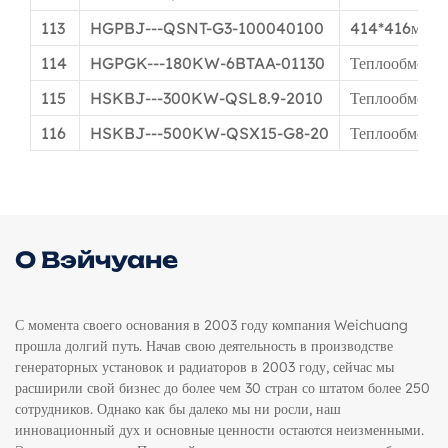
113
HGPBJ---QSNT-G3-100040100
414*416мм
114
HGPGK---180KW-6BTAA-01130
Теплообменн
115
HSKBJ---300KW-QSL8.9-2010
Теплообменн
116
HSKBJ---500KW-QSX15-G8-20
Теплообменн
О Вэйчуане
С момента своего основания в 2003 году компания Weichuang
прошла долгий путь. Начав свою деятельность в производстве
генераторных установок и радиаторов в 2003 году, сейчас мы
расширили свой бизнес до более чем 30 стран со штатом более 250
сотрудников. Однако как бы далеко мы ни росли, наш
инновационный дух и основные ценности остаются неизменными.