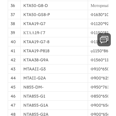
36
KTA50-G8-D
Моторный пр
37
KTA50-GS8-P
Φ1630*1030
38
KTAA19-G7
Φ1120*921м
39
КТАА19-Г7
Φ1150*815м
40
KTAA19-G7-8
Φ1150*815м
41
KTAA19-P818
φ1150*861мм
42
KTAA38-G9A
Φ1560*1174
43
MTAAII-G3
Φ910*650мм
44
MTAII-G2A
Φ900*625мм
45
N855-DM-
Φ950*761мм
46
NTA855-G1
Φ850*650мм
47
NTA855-G1A
Φ900*656мм
48
NTA855-G2A
Φ900*656мм