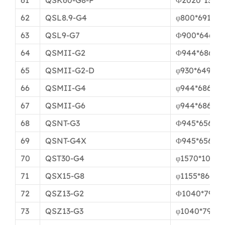
62
QSL8.9-G4
φ800*691мм
63
QSL9-G7
Φ900*646мм
64
QSMII-G2
Φ944*686мм
65
QSMII-G2-D
φ930*649мм
66
QSMII-G4
φ944*686мм
67
QSMII-G6
φ944*686мм
68
QSNT-G3
Φ945*656мм
69
QSNT-G4X
Φ945*656мм
70
QST30-G4
φ1570*1070
71
QSX15-G8
φ1155*866мм
72
QSZ13-G2
Φ1040*793м
73
QSZ13-G3
φ1040*793м