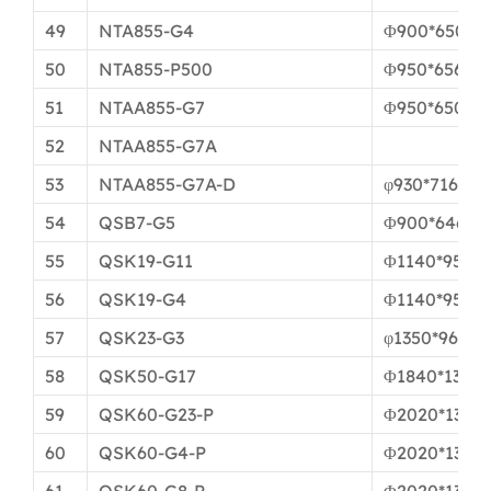
49
NTA855-G4
Φ900*650мм
50
NTA855-P500
Φ950*656мм
51
NTAA855-G7
Φ950*650мм
52
NTAA855-G7A
53
NTAA855-G7A-D
φ930*716мм
54
QSB7-G5
Φ900*646мм
55
QSK19-G11
Φ1140*951м
56
QSK19-G4
Φ1140*951м
57
QSK23-G3
φ1350*961мм
58
QSK50-G17
Φ1840*1370
59
QSK60-G23-P
Φ2020*1390
60
QSK60-G4-P
Φ2020*1390
61
QSK60-G8-P
Φ2020*1390