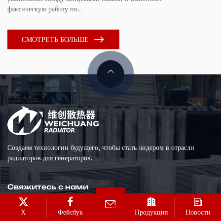
фактическую работу по...
ра
СМОТРЕТЬ БОЛЬШЕ
Создаем технологии будущего, чтобы стать лидером в отрасли
радиаторов для генераторов.
Свяжитесь с нами
wcradiator@jswcsrq.com
Х
Фейсбук
Продукция
Новости