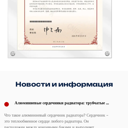
Новости и информация
Алюминиевые сердечники радиатора: трубчатые и
пластинчатые ребра и руководство по выбору
размеров сердцевины (2026 г.)
Что такое алюминиевый сердечник радиатора? Сердечник –
По
это теплообменное сердце любого радиатора. Он
Ру
расположен между концевыми баками и выполняет
ша