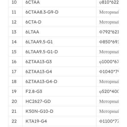
10
6CTAA
φ810*622мм
11
6CTAA8.3-G9-D
Моторный пр
12
6CTA-D
Моторный пр
13
6LTAA
Φ792*621мм
14
6LTAA9.5-G1
Φ850*691мм
15
6LTAA9.5-G1-D
Моторный пр
16
6ZTAA13-G3
φ1000*676м
17
6ZTAA13-G4
Φ1040*793м
18
6ZTAA13-G4-D
Моторный пр
19
F2.8-G3
φ520*400мм
20
HC2627-GD
Моторный пр
21
K50N-G10-D
Моторный пр
22
KTA19-G4
Φ1100*774м