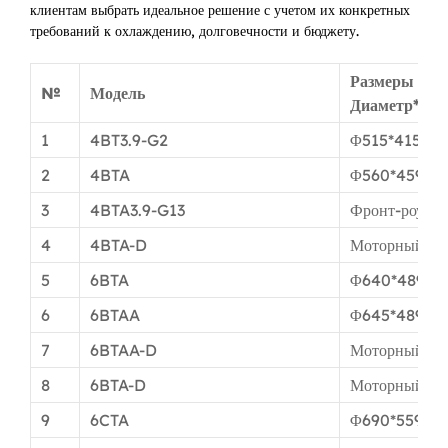
клиентам выбрать идеальное решение с учетом их конкретных
требований к охлаждению, долговечности и бюджету.
Размеры уст
№
Модель
Диаметр*
Це
1
4BT3.9-G2
Φ515*415
2
4BTA
Φ560*459мм
3
4BTA3.9-G13
Фронт-роуд
4
4BTA-D
Моторный пр
5
6BTA
Φ640*489мм
6
6BTAA
Φ645*489мм
7
6BTAA-D
Моторный пр
8
6BTA-D
Моторный пр
9
6CTA
Φ690*559мм