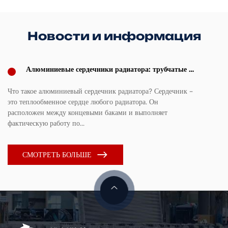
Новости и информация
Алюминиевые сердечники радиатора: трубчатые и
пластинчатые ребра и руководство по выбору
размеров сердцевины (2026 г.)
Что такое алюминиевый сердечник радиатора? Сердечник –
По
это теплообменное сердце любого радиатора. Он
Ру
расположен между концевыми баками и выполняет
ша
фактическую работу по...
ра
СМОТРЕТЬ БОЛЬШЕ