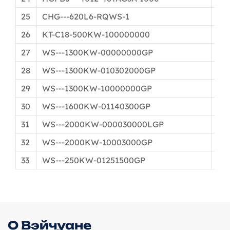
25
CHG---620L6-RQWS-1
Гор
26
KT-C18-500KW-100000000
Гор
27
WS---1300KW-00000000GP
Гор
28
WS---1300KW-010302000GP
Гор
29
WS---1300KW-10000000GP
Гор
30
WS---1600KW-01140300GP
Φ1
31
WS---2000KW-000030000LGP
Гор
32
WS---2000KW-10003000GP
Гор
33
WS---250KW-01251500GP
Гор
О Вэйчуане