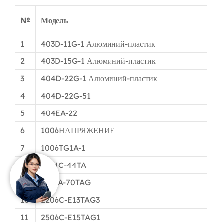
Раз
№
Модель
Диа
1
403D-11G-1 Алюминий-пластик
Φ3
2
403D-15G-1 Алюминий-пластик
Φ3
3
404D-22G-1 Алюминий-пластик
Φ3
4
404D-22G-51
Φ4
5
404EA-22
Φ4
6
1006НАПРЯЖЕНИЕ
φ6
7
1006TG1A-1
Φ6
8
1104C-44TA
Φ5
9
1106A-70TAG
Φ7
10
2206C-E13TAG3
φ9
11
2506C-E15TAG1
Φ9