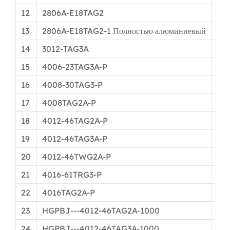
12
2806A-E18TAG2
Φ9
13
2806A-E18TAG2-1 Полностью алюминиевый
Φ9
14
3012-TAG3A
Φ1
15
4006-23TAG3A-P
Φ1
16
4008-30TAG3-P
Φ1
17
4008TAG2A-P
Φ1
18
4012-46TAG2A-P
Φ1
19
4012-46TAG3A-P
Φ1
20
4012-46TWG2A-P
Φ1
21
4016-61TRG3-P
Φ2
22
4016TAG2A-P
Φ2
23
HGPBJ---4012-46TAG2A-1000
Теп
24
HGPBJ---4012-46TAG3A-1000
Теп