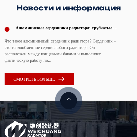
Новости и информация
Алюминиевые сердечники радиатора: трубчатые и
пластинчатые ребра и руководство по выбору
размеров сердцевины (2026 г.)
Что такое алюминиевый сердечник радиатора? Сердечник –
По
это теплообменное сердце любого радиатора. Он
Ру
расположен между концевыми баками и выполняет
ша
фактическую работу по...
ра
СМОТРЕТЬ БОЛЬШЕ