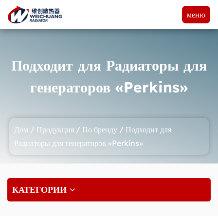
меню
Подходит для Радиаторы для
генераторов «Perkins»
Дом
/
Продукция
/
По бренду
/
Подходит для
Радиаторы для генераторов «Perkins»
КАТЕГОРИИ