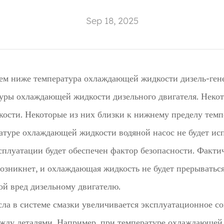
Sep 18, 2025
ем ниже температура охлаждающей жидкости дизель-генер
туры охлаждающей жидкости дизельного двигателя. Неко
ости. Некоторые из них близки к нижнему пределу тем
ратуре охлаждающей жидкости водяной насос не будет и
ксплуатации будет обеспечен фактор безопасности. Факт
озникнет, и охлаждающая жидкость не будет прерыватьс
ой вред дизельному двигателю.
сла в системе смазки увеличивается эксплуатационное со
жду деталями. Например, при температуре охлаждающей