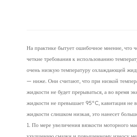
На практике бытует ошибочное мнение, что ч
четкие требования к использованию темпера
очень низкую температуру охлаждающей жидк
— ниже. Они считают, что при низкой темпе
жидкости не будет прерываться, а во время э
жидкости не превышает 95°C, кавитация не в
жидкости слишком низкая, это нанесет больш
1. По мере увеличения вязкости моторного ма
ухудшению смазки и повышенному износу ме