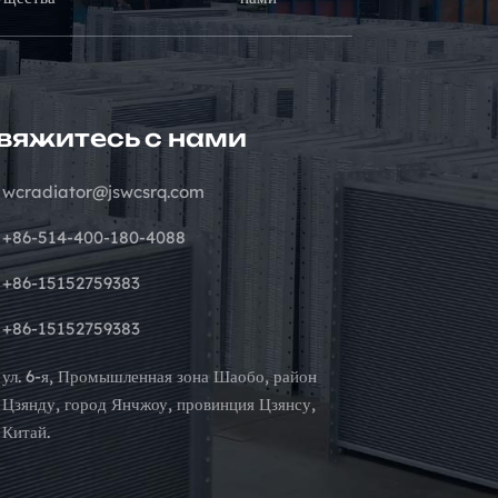
вяжитесь с нами
wcradiator@jswcsrq.com
+86-514-400-180-4088
+86-15152759383
+86-15152759383
ул. 6-я, Промышленная зона Шаобо, район
Цзянду, город Янчжоу, провинция Цзянсу,
Китай.