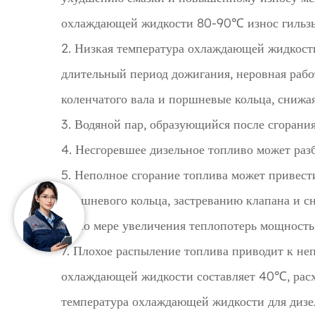
охлаждающей жидкости 80-90℃ износ гильзы 
2. Низкая температура охлаждающей жидкости
длительный период дожигания, неровная рабо
коленчатого вала и поршневые кольца, снижая
3. Водяной пар, образующийся после сгорани
4. Несгоревшее дизельное топливо может раз
5. Неполное сгорание топлива может привест
поршневого кольца, застреванию клапана и с
6. По мере увеличения теплопотерь мощность 
7. Плохое распыление топлива приводит к н
охлаждающей жидкости составляет 40℃, расх
температура охлаждающей жидкости для дизел